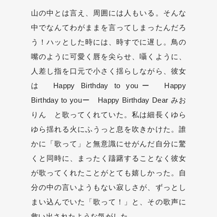
山の中とは言え、周囲には人もいる。そんな
中でなんてわがままを言ってしまったんだろ
う！ハッとした時には、時すでに遅し。鳥の
嘴のように可愛く唇を尖らせ、囁くように、
人差し指を口元で小さく揺らしながら、彼女
は Happy Birthday to youー Happy
Birthday to youー Happy Birthday Dear みお
りん と歌ってくれていた。私は細長くゆら
ゆら揺れる火にふうっと息を吹きかけた。誰
かに「歌って」と無意識にせがんだ自分に驚
くと同時に、まったく躊躇することなく彼女
が歌ってくれたことがとても嬉しかった。自
分の中の言いようもない寂しさが、ずっとし
まい込んでいた「歌って！」と、その歌声に
救い出されたような気がした。