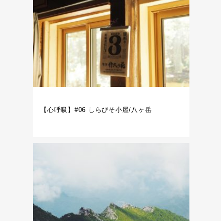
【心呼吸】#06 しらびそ小屋/八ヶ岳