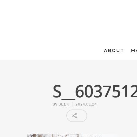
ABOUT
M
S__603751
By
BEEK
2024.01.24