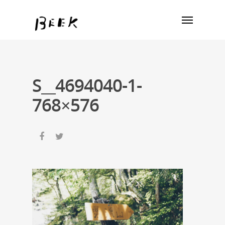
S__4694040-1-
768×576