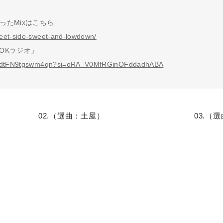
ったMixはこちら
eet-side-sweet-and-lowdown/
OKラジオ」
5gvudtFN9tgswm4qn?si=oRA_V0MfRGinOFddadhABA
02.（選曲：土屋）
03.（