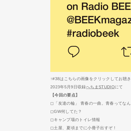
↑#38はこちらの画像をクリックしてお聴
2023年5月9日収録
へちまSTUDIO
にて
【今回の要点】
◻︎「友達の輪」 青春の一曲。青春ってな
◻︎GW何してた？
◻︎キャンプ場のトイレ情報
◻︎土屋、夏頃までに小冊子出すぞ！