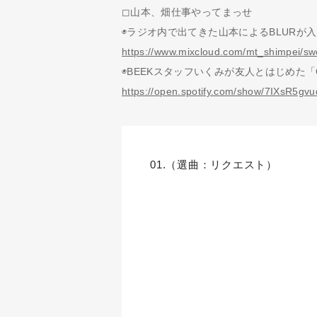
◻︎山本、畑仕事やってまっせ
◉ラジオ内で出てきた山本によるBLURが入
https://www.mixcloud.com/mt_shimpei/sw
◉BEEKスタッフいくみが友人とはじめた「
https://open.spotify.com/show/7IXsR
01.（選曲：リクエスト）