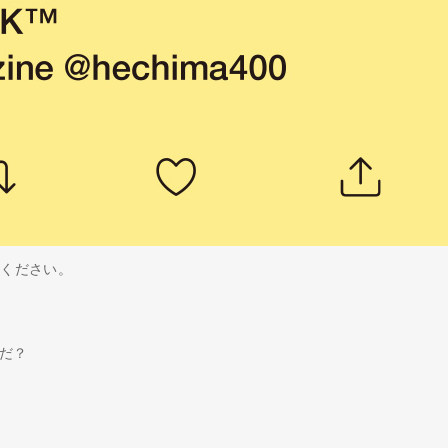
きください。
んだ？