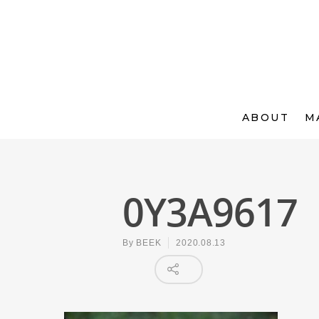
ABOUT
M
0Y3A9617
By
BEEK
2020.08.13