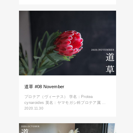
道草 #08 November
プロテア（ヴィーナス） 学名：Protea
cynaroides 英名：ヤマモガシ科プロテア属 …
2020.11.30