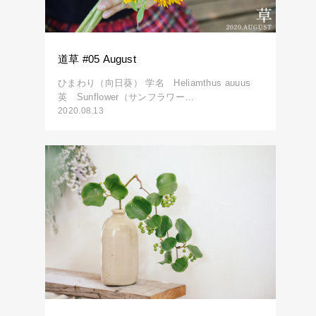
道草 #05 August
ひまわり（向日葵） 学名 Heliamthus auuus
英 Sunflower（サンフラワー…
2020.08.13