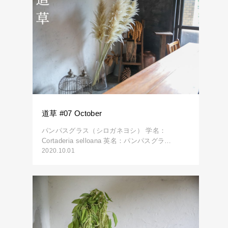
道草 #07 October
パンパスグラス（シロガネヨシ） 学名：
Cortaderia selloana 英名：パンパスグラ…
2020.10.01