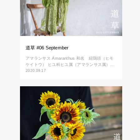
道草 #06 September
アマランサス Amaranthus 和名 紐鶏頭（ヒモ
ケイトウ） ヒユ科ヒユ属（アマランサス属）…
2020.09.17