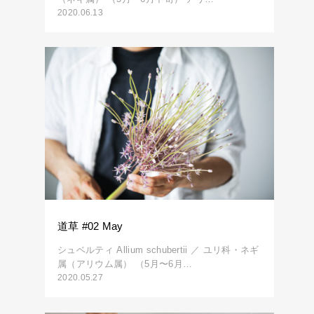
2020.06.13
道草 #02 May
シュベルティ Allium schubertii ／ ユリ科・ネギ
属（アリウム属） （5月〜6月…
2020.05.27