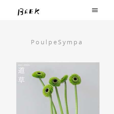
PoulpeSympa