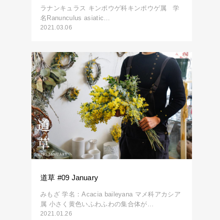
ラナンキュラス キンポウゲ科キンポウゲ属 学
名Ranunculus asiatic…
2021.03.06
道草 #09 January
みもざ 学名：Acacia baileyana マメ科アカシア
属 小さく黄色いふわふわの集合体が…
2021.01.26