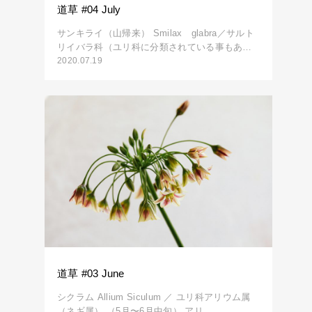
道草 #04 July
サンキライ（山帰来） Smilax glabra／サルト
リイバラ科（ユリ科に分類されている事もあ…
2020.07.19
道草 #03 June
シクラム Allium Siculum ／ ユリ科アリウム属
（ネギ属） （5月〜6月中旬） アリ…