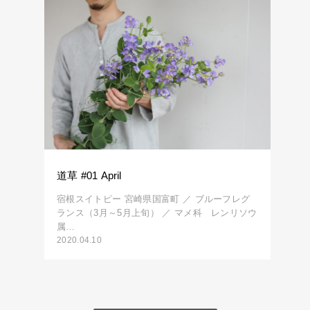
道草 #01 April
宿根スイトピー 宮崎県国富町 ／ ブルーフレグ
ランス（3月～5月上旬） ／ マメ科 レンリソウ
属…
2020.04.10