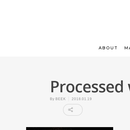
ABOUT
M
Processed 
By
BEEK
2018.01.19