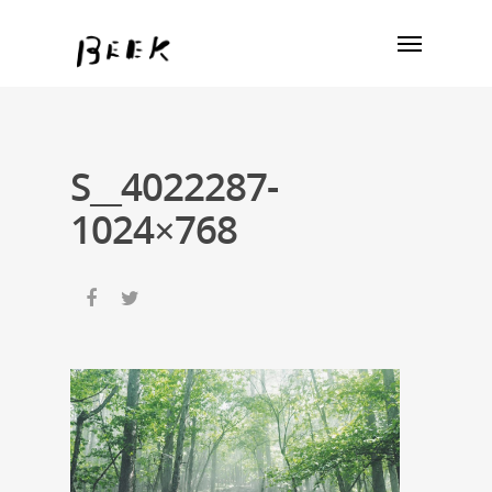
S__4022287-
1024×768