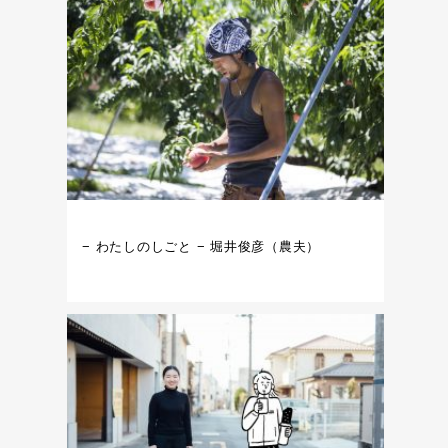
− わたしのしごと − 堀井俊彦（農夫）