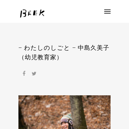
− わたしのしごと − 中島久美子
（幼児教育家）