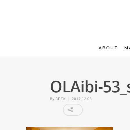
ABOUT
M
OLAibi-53_
By
BEEK
2017.12.03