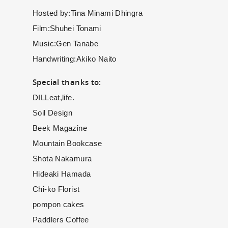
Hosted by:Tina Minami Dhingra
Film:Shuhei Tonami
Music:Gen Tanabe
Handwriting:Akiko Naito
Special thanks to:
DILLeat,life.
Soil Design
Beek Magazine
Mountain Bookcase
Shota Nakamura
Hideaki Hamada
Chi-ko Florist
pompon cakes
Paddlers Coffee