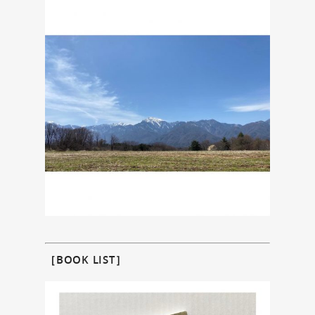
［BOOK LIST］