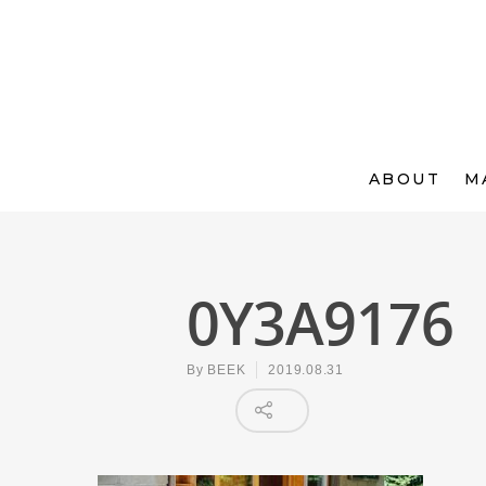
ABOUT
M
0Y3A9176
By
BEEK
2019.08.31